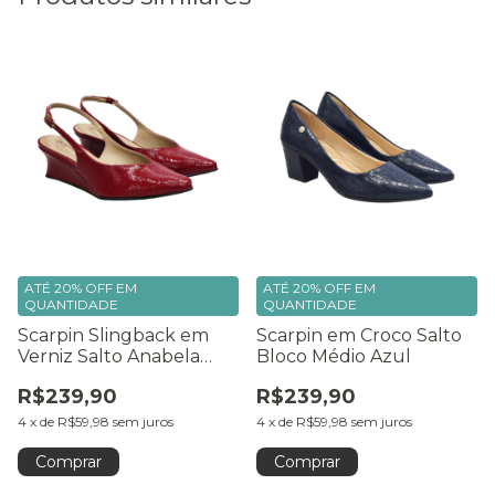
ATÉ 20% OFF
EM
ATÉ 20% OFF
EM
QUANTIDADE
QUANTIDADE
Scarpin Slingback em
Scarpin em Croco Salto
Verniz Salto Anabela
Bloco Médio Azul
Vermelho
R$239,90
R$239,90
4
x
de
R$59,98
sem juros
4
x
de
R$59,98
sem juros
Comprar
Comprar