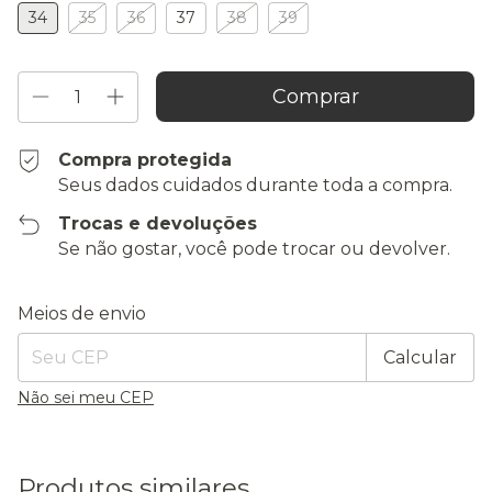
34
35
36
37
38
39
Compra protegida
Seus dados cuidados durante toda a compra.
Trocas e devoluções
Se não gostar, você pode trocar ou devolver.
Entregas para o CEP:
Alterar CEP
Meios de envio
Calcular
Não sei meu CEP
Produtos similares