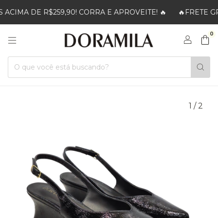
CIMA DE R$259,90! CORRA E APROVEITE! 🔥
🔥FRETE GRÁ
0
1
/
2