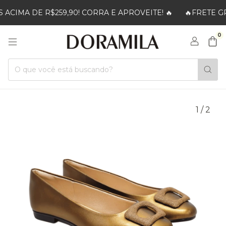
CIMA DE R$259,90! CORRA E APROVEITE! 🔥
🔥FRETE GRÁ
0
1
/
2