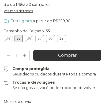
3
x de
R$63,30
sem juros
Ver mais detalhes
Frete grátis
a partir de
R$259,90
Tamanho do Calçado:
35
34
35
36
37
38
39
Compra protegida
Seus dados cuidados durante toda a compra.
Trocas e devoluções
Se não gostar, você pode trocar ou devolver.
Entregas para o CEP:
Alterar CEP
Meios de envio