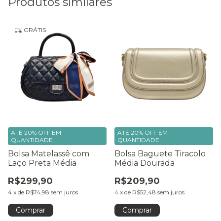
Produtos similares
GRÁTIS
ATÉ 20% OFF
EM
ATÉ 20% OFF
EM
QUANTIDADE
QUANTIDADE
Bolsa Matelassê com
Bolsa Baguete Tiracolo
Laço Preta Média
Média Dourada
R$299,90
R$209,90
4
x
de
R$74,98
sem juros
4
x
de
R$52,48
sem juros