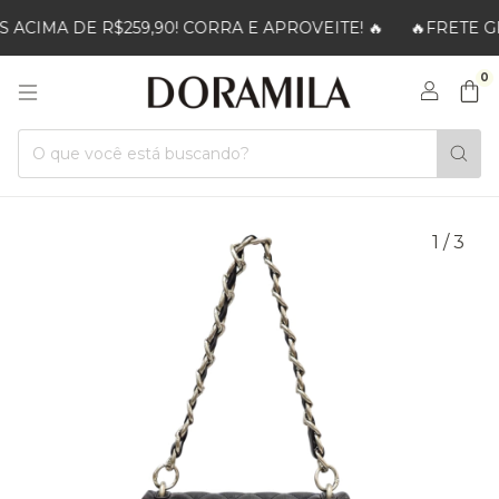
CIMA DE R$259,90! CORRA E APROVEITE! 🔥
🔥FRETE GR
0
1
/
3