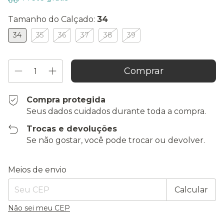
Tamanho do Calçado:
34
34
35
36
37
38
39
Compra protegida
Seus dados cuidados durante toda a compra.
Trocas e devoluções
Se não gostar, você pode trocar ou devolver.
Entregas para o CEP:
Alterar CEP
Meios de envio
Calcular
Não sei meu CEP