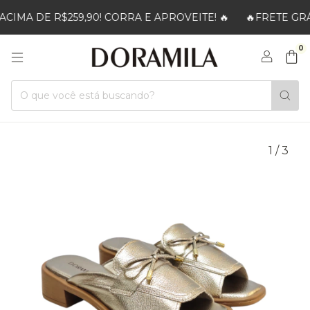
IMA DE R$259,90! CORRA E APROVEITE! 🔥
🔥FRETE GRÁT
0
1
/
3