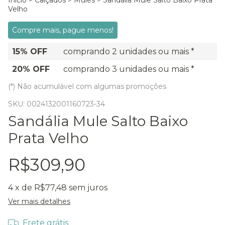
Início
>
Calçados
>
Mules
>
Sandália Mule Salto Baixo Prata
Velho
Compre mais, pague menos!
15% OFF
comprando 2 unidades ou mais *
20% OFF
comprando 3 unidades ou mais *
(*) Não acumulável com algumas promoções
SKU:
0024132001160723-34
Sandália Mule Salto Baixo
Prata Velho
R$309,90
4
x de
R$77,48
sem juros
Ver mais detalhes
Frete grátis