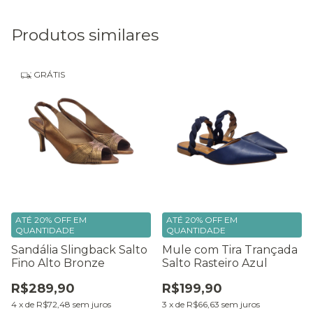
Produtos similares
GRÁTIS
ATÉ 20% OFF
EM
ATÉ 20% OFF
EM
QUANTIDADE
QUANTIDADE
Sandália Slingback Salto
Mule com Tira Trançada
Fino Alto Bronze
Salto Rasteiro Azul
R$289,90
R$199,90
4
x
de
R$72,48
sem juros
3
x
de
R$66,63
sem juros